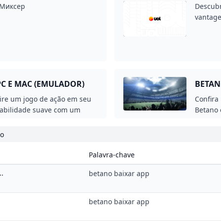
М В ДОМАШНИХ
 Миксер
Descubr
vantage
varieda
PC E MAC (EMULADOR)
BETAN
 Fire um jogo de ação em seu
Confira
gabilidade suave com um
Betano 
amepad.
ro
Palavra-chave
..
betano baixar app
h khắc phục
betano baixar app