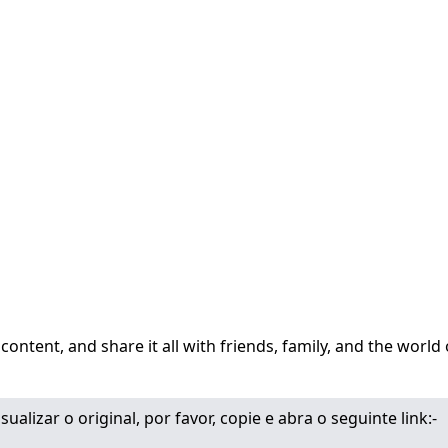
motivo agora!
ar
 apostar pelo celular
24)
s
te! - Netflu
 2024
 celular
ẫn
roid & iOS
 iOS
u PC • Aplicativos e Software • Tecnoblog
 usar
o – 05/09
e Bilhetes
ivo
 (2024)
Betano: Lo
Apostas, 
Hướng Dẫn Tải Ứng Dụng Betano
Cada
postar pelo celular
omoções
te! - Netflu
pelo Celular
có bằng chứng về tính năng này
content, and share it all with friends, family, and the world
pelo Celular
OS App)
 Guide) 🎖️
roid & iOS
ualizar o original, por favor, copie e abra o seguinte link:
-
150!
hật 2025