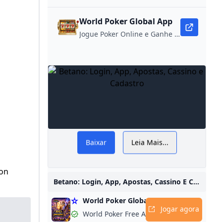
Where is Play Store download?
Porque a Betano não abre?
World Poker Global App
Como Baixar o App Betano 2026: Guia Rápido 
Jogue Poker Online e Ganhe Dinheiro Real.
Betano ở Quốc Gia Nào? Cập Nhật Mới Nhất C
Betano App: Como Baixar Aplicativo no Android
Why cant I download Betano?
B
gin, App,
betano app
Como instalar o app Betano?
‎Betano - Apostas e Casino na App Store
Cassino e
Sonic Rumble SEGA
A
What is betano?
stro
Betano App: guia completo de como baixar e ap
How to install Betano app?
Porque não consigo baixar o app Betano?
Betano App - Como baixar e melhores recurso
Baixar
Leia Mais...
Betano App Download: How to Install on Andr
Porque não tem Betano na Play Store?
 on
Betano app 2024: Descubra como apostar no c
betano apostas
Betano: Login, App, Apostas, Cassino E Cadastro
Como ser um testador Beta do WhatsApp pelo c
Betano App: saiba como usar o aplicativo de a
World Poker Global App
betano login
Betano App – baixar Aplicativo para Android (A
Jogar agora
Tem app do Betano para iPhone?
Betano App: Como Baixar e Jogar no Seu Celul
World Poker Free App777