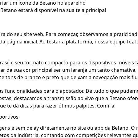
 criar um ícone da Betano no aparelho
etano estará disponível na sua tela principal
ra do seu site web. Para começar, observamos a praticidad
 página inicial. Ao testar a plataforma, nossa equipe fez 
asil e seu formato compacto para os dispositivos móveis 
r da sua cor principal ser um laranja um tanto chamativa, 
ce tons de branco e preto que deixam a navegação mais flu
oas funcionalidades para o apostador. De tudo o que pudem
postas, destacamos a transmissão ao vivo que a Betano ofer
 te dá dicas para fazer ótimos palpites. Confira!
portivos
ens e sem delay diretamente no site ou app da Betano. O 
etos da indústria, contando com competições relevantes q