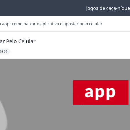
Jogos de caça-níque
 app: como baixar o aplicativo e apostar pelo celular
r Pelo Celular
Hướng Dẫn Tải Ứng Dụng Betano
ver
 2390
Líder em Portugal e Brasil
2024
e Bilhetes
na Uptodown
!
2024