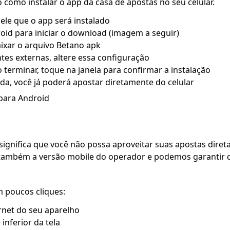
 como instalar o app da casa de apostas no seu celular.
nele que o app será instalado
roid para iniciar o download (imagem a seguir)
aixar o arquivo Betano apk
ntes externas, altere essa configuração
erminar, toque na janela para confirmar a instalação
a, você já poderá apostar diretamente do celular
 significa que você não possa aproveitar suas apostas dire
ar também a versão mobile do operador e podemos garantir 
 poucos cliques:
rnet do seu aparelho
inferior da tela