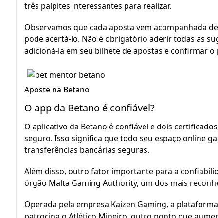
três palpites interessantes para realizar.
Observamos que cada aposta vem acompanhada de u
pode acertá-lo. Não é obrigatório aderir todas as su
adicioná-la em seu bilhete de apostas e confirmar o 
Aposte na Betano
O app da Betano é confiável?
O aplicativo da Betano é confiável e dois certificad
seguro. Isso significa que todo seu espaço online g
transferências bancárias seguras.
Além disso, outro fator importante para a confiabil
órgão Malta Gaming Authority, um dos mais reconh
Operada pela empresa Kaizen Gaming, a plataforma d
patrocina o Atlético Mineiro, outro ponto que aume