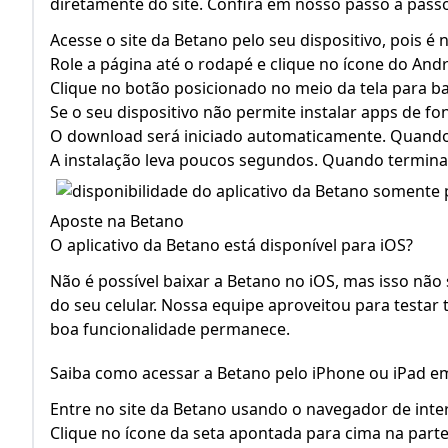
diretamente do site. Confira em nosso passo a passo
Acesse o site da Betano pelo seu dispositivo, pois é 
Role a página até o rodapé e clique no ícone do And
Clique no botão posicionado no meio da tela para b
Se o seu dispositivo não permite instalar apps de fo
O download será iniciado automaticamente. Quando t
A instalação leva poucos segundos. Quando terminad
Aposte na Betano
O aplicativo da Betano está disponível para iOS?
Não é possível baixar a Betano no iOS, mas isso não
do seu celular. Nossa equipe aproveitou para test
boa funcionalidade permanece.
Saiba como acessar a Betano pelo iPhone ou iPad em
Entre no site da Betano usando o navegador de inte
Clique no ícone da seta apontada para cima na parte 