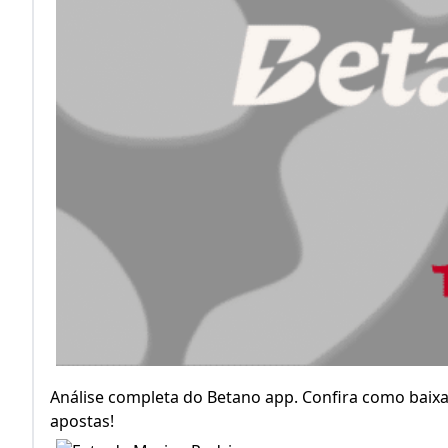
Como instalar Betano no meu celular?
Tem app da Betano para iOS?
Apostas online e Casino Bónus Leon: Aposta grátis até
Betano app download: How to install Betano on Androi
Is Betano available on Android?
Betano Bonus: Guia Simples para Ganhar e Usar Prom
- YouTube
- YouTube
Credly
Como baixar o app Betano para iOS?
Search UK HealthCare
O que houve com a Betano?
Porque o app da Betano não está funcionando?
How do I install Play Store work?
‎Betano - Apostas e Casino na App Store
Como Baixar o App Betano: Guia Rápido 2025
Análise completa do Betano app. Confira como baixar 
apostas!