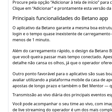
Procure pela opção “Adicionar à tela de início” para
Clique em “Adicionar” e prontamente esta versão da B
Principais funcionalidades do Betano app
O aplicativo da Betano garante a mesma boa estrutu
login e o tempo quase inexistente de carregamento da
menos de 1 minuto.
Além do carregamento rápido, o design da Betano Br
que você queira passar mais tempo conectado. Apesa
detalhe não cansa os olhos, já que o operador ofere
Outro ponto favorável para o aplicativo são suas b
avaliar utilizando a plataforma mobile da casa de a
apostas de longo prazo e também o Bet Mentor — que
Transmissão ao vivo diária dos principais eventos es
Você pode acompanhar o seu time ao vivo, com imag
de live streaming do operador é um dos mais compl