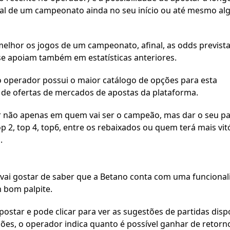
inal de um campeonato ainda no seu início ou até mesmo a
melhor os jogos de um campeonato, afinal, as odds prevista
 apoiam também em estatísticas anteriores.
o operador possui o maior catálogo de opções para esta
 de ofertas de mercados de apostas da plataforma.
r não apenas em quem vai ser o campeão, mas dar o seu pal
 2, top 4, top6, entre os rebaixados ou quem terá mais vitó
.
, vai gostar de saber que a Betano conta com uma funciona
m bom palpite.
ostar e pode clicar para ver as sugestões de partidas disp
ões, o operador indica quanto é possível ganhar de retorno