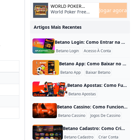
Código promocional Betano atualizado: Use L
How to install Betano app?
WORLD POKER
Melhores Apps de Apostas Esportivas em 202
Por que não consigo baixar o aplicativo Betan
Jogar agora
GLOBAL APP
World Poker Free
Betano 1UP: vale a pena? Guia rápido e confiáv
Qual é o app oficial da Betano?
App777
Есть ли Betano в Play Store?
‎Betano - Apostas e Casino na App Store
betano cassino
Artigos Mais Recentes
Betano App – baixar Aplicativo para Android (A
What is betano?
Como faço para baixar o aplicativo Betano no 
Como instalar Betano no meu celular?
Como baixar a plataforma Betão?
Como baixar Betano no meu celular?
betano app
Betano Login: Como Entrar na Conta e Resolver Problemas de Acesso Betano Login: Como Entrar na Conta e Resolver Problemas de Acesso O termo Betano login é utilizado por quem deseja acessar uma conta existente, recuperar uma senha ou solucionar falhas na página de entrada. Embora o procedimento seja simples, é importante verificar o endereço acessado antes de informar qualquer dado pessoal. Páginas falsas podem copiar cores, logotipos e elementos visuais de uma marca conhecida. Por isso, a aparência do site não deve ser o único critério utilizado para confirmar a autenticidade da tela de acesso.
e
Betano App – Como Baixar O Aplicativo Da Bet
Betano 1UP: vale a pena? Guia rápido e confiáv
Mengapa saya tidak dapat mengunduh Betan
Credly
Betano Login
Acesso À Conta
Segurança Dig
Betano Không Chạy? Sửa Lỗi Điện Thoại 5s!
betano apostas
Como Baixar Betano na Play Store: Guia Rápid
Segurobet Guia completo sobre a plataforma
Betano app: Jogue e aposte pelo celular com 
Betano app: veja como baixar e apostar pelo c
Betano App: Como Baixar e Jogar no Seu Celul
- YouTube
Betano App: Como Baixar no Celular e Verificar o Aplicativo Betano App: Como Baixar no Celular e Verificar o Aplicativo O Betano app é procurado por usuários que desejam acessar recursos da plataforma pelo celular. Entretanto, os resultados de busca podem apresentar aplicativos, atalhos para páginas web, arquivos APK e versões destinadas a países diferentes. Antes de baixar, é importante verificar a origem da página, o desenvolvedor informado, as permissões solicitadas e a compatibilidade com o dispositivo. Como baixar Betano no celular Abra uma loja de aplicativos ou página previamente verificada.
Bancos que a Betano aceita
Como Baixar Betano App Rápido 2026
Betano app 2024: Descubra como apostar no c
Betano App
Baixar Betano
Aplicativo Be
What is the registration number for Betano in 
Betano App Download: How to Install on Andr
Cuiabá x Juventude Palpites – Odds Dicas e Pr
Como entrar na Betano?
Betano: Entrar com Google — Guia Rápido e 
Betano Trên Play Store: Tải Ngay App Cá Cược 
Betano Apostas: Como Funcionam Mercados Cotações e Bilhetes Betano Apostas: Como Funcionam Mercados, Cotações e Bilhetes Betano apostas é uma busca relacionada à área esportiva da plataforma, incluindo mercados pré-jogo, eventos em andamento, cotações e bilhetes simples ou combinados. Antes de confirmar qualquer seleção, é necessário entender o mercado escolhido. Uma aposta não depende apenas da equipe ou do atleta, mas também do período considerado, das regras de liquidação e das condições exibidas no bilhete. O que é um mercado de aposta?
Betano é legal no seu país?
Betano Brasil em 2024 - Review do Site e até 
Betano App: como apostar no Betano APK e se 
Betano Apostas
Apostas Esportivas
Betano Cadastro 2026: Como Criar Sua Conta 
Como Baixar Betano no iPhone AGORA (Sem Ap
Betano App Baixar: Android .apk e Versão Móve
Baixar Betano App para Android e iOS 📲 e re
betano cassino
Betano: Entrar com Google — Guia Rápido e 
Betano Cassino: Como Funcionam os Jogos e Quais Cuidados Tomar Betano Cassino: Como Funcionam os Jogos e Quais Cuidados Tomar Betano cassino é uma pesquisa utilizada por quem procura informações sobre jogos digitais, mesas, transmissões ao vivo e outras categorias associadas à plataforma. O catálogo pode mudar com o tempo. Por isso, regras, limites e recursos específicos devem ser conferidos diretamente na interface disponível ao usuário. Como funciona um cassino digital? Em um cassino online, o usuário escolhe um jogo, consulta as regras e define uma participação dentro dos limites apresentados.
Search — UK Data Service
Search — UK Data Service
‎Betano - Apostas e Casino na App Store
Betano Cassino
Jogos De Cassino
Jogo Re
- YouTube
Betano App 2024 - Como Baixar Aplicativo e Ap
betano cadastro
Betano Cadastro: Como Criar uma Conta e Verificar os Dados Betano Cadastro: Como Criar uma Conta e Verificar os Dados O Betano cadastro é o processo utilizado para criar uma nova conta. Durante essa etapa, o usuário pode precisar informar dados de contato, criar credenciais e concluir verificações solicitadas pela plataforma. As informações devem ser preenchidas pelo próprio titular. Dados incorretos, incompletos ou pertencentes a outra pessoa podem causar problemas posteriores de acesso e verificação. Como iniciar o cadastro Acesse uma página previamente verificada.
Betano App Download for Android & iOS in 2024
How to download games that are not in the Pl
Does Betano have an app?
Como baixar Betano no meu celular?
Betano: App Cá Cược Siêu Hot 2026!
Betano Cadastro
Criar Conta
Verificaç