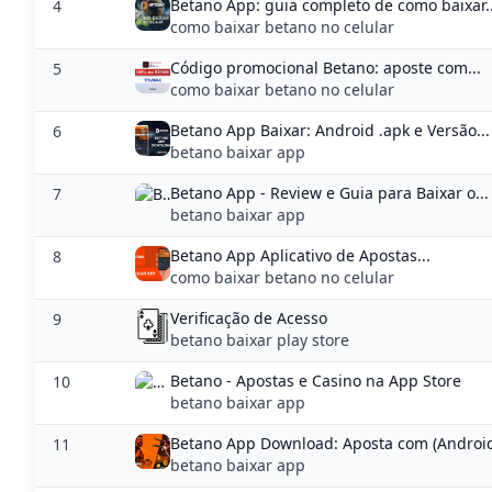
Betano App: guia completo de como baixar..
Baixar e jogar Free Fire no PC e Mac (emulador)
4
como baixar betano no celular
🔥 Betano: Cá Cược Thắng Lớn Nhanh Chóng!
betano apostas
Código promocional Betano: aposte com...
5
The First Descendant on Steam
como baixar betano no celular
Porque a Betano não está abrindo?
Betano App Baixar: Android .apk e Versão...
6
Betano App: Como Fazer o Download no Android (APK)
betano baixar app
Betano app 2024: Descubra como apostar no celular
Betano na App Store: Baixe o App Agora e Ganhe R$150
Betano App - Review e Guia para Baixar o...
7
betano baixar app
Veja os 15 melhores sites de apostas esportivas do Bra
Betano na Play Store: Como Baixar o App no Android
Betano App Aplicativo de Apostas...
8
Melhores cassinos online: veja as opções em 2024
como baixar betano no celular
Porque não consigo entrar na Betano?
Verificação de Acesso
9
Is Betano in the UK?
betano baixar play store
‎Betano - Apostas e Casino na App Store
10
betano baixar app
Betano App Download: Aposta com (Android
11
betano baixar app