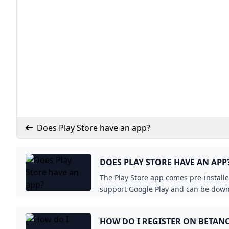
Does Play Store have an app?
DOES PLAY STORE HAVE AN APP
The Play Store app comes pre-install
support Google Play and can be dow
Chromebooks.
HOW DO I REGISTER ON BETAN