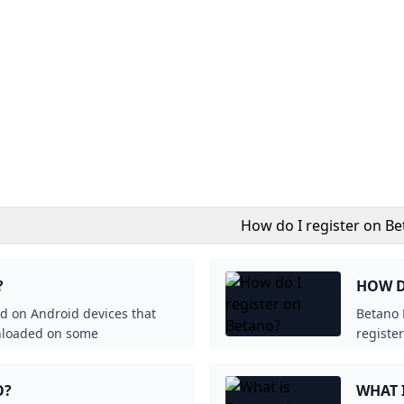
How do I register on B
?
HOW D
ed on Android devices that
Betano 
nloaded on some
registe
filling
you can
O?
WHAT 
process