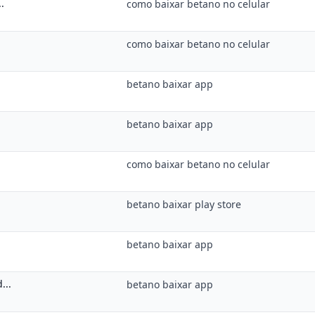
.
como baixar betano no celular
como baixar betano no celular
betano baixar app
 e iOS
!
betano baixar app
sil em 2024
como baixar betano no celular
betano baixar play store
betano baixar app
...
betano baixar app