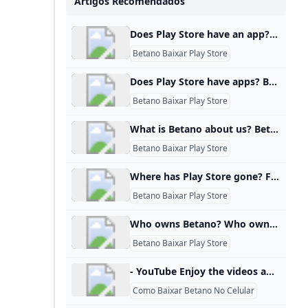
Artigos Recomendados
Porque o app da Betano não está funcionand
Como instalar o app Betano?
Tem Betano na Play Store?
Hướng đãi rút tiền Betano Casino nhanh nhất
Como Baixar App Betano Rápido 2026
O que aconteceu com a Betano?
Apakah Betano punya aplikasi?
Betano App - Como Baixar e Apostar no Androi
App Betano para iPhone: Baixe Agora em 2026
Betano app: guia completo para baixar o aplica
Tải App Betano Ở Đâu? Hướng Dẫn Tải Betano 
betano login
Betano App: Como Baixar e Apostar? Análise do
Does Play Store have an app? The Play Store app comes pre-installed on Android devices that support Google Play, and can be downloaded on some Chromebooks.
Como faço para baixar o aplicativo Betano no 
Bancos que a Betano aceita
Como baixar a plataforma Betão?
Betano App: Como Baixar e Apostar? Análise do
Is Betano available in Nigeria?
Código promocional Betano atualizado: Use L
Não consegue acessar Betano no iPhone? Des
Betano Baixar Play Store
‎Betano - Online Betting on the App Store
Betano App Aplicativo de Apostas Esportivas 
Cassino Betano - Bônus até R$1000 FS e Melhor
Por que não consigo baixar o aplicativo Betan
Como Baixar Betano na Play Store: Guia Rápid
Tem app Betano para iOS?
Betano app: Saiba como baixar o app e garant
Betano App Download for Android & iOS in 2024
How to place bet on Betano on iPhone?
Tạo Mã Booking Betano: Bí Quyết Thắng Lớn 
Porque não consigo entrar na Betano?
Como baixar Betano no meu celular?
Como ativar o Betano?
Betano Bonus: Guia Simples para Ganhar e U
Does Play Store have apps? Betano is the ultimate destination for sports betting enthusiasts, operating in a wide range of markets and constantly expanding. It has been operating with a legal license since 2012 and therefore suggests a very safe and secure choice for players in Nigeria.
Betano App - Como Baixar e Apostar no Androi
Como faço para baixar Betano no celular?
What is betano?
Betano app: veja como baixar e apostar pelo c
Betano Baixar Play Store
Betano app 2024: veja como baixar e apostar p
- YouTube
How do I login to the Betano app?
Does Betano have an app?
Betano App - Como baixar e melhores recurso
O que aconteceu com a Betano?
Is Betano in the UK?
What is Betano about us? Betano is our international gaming platform, using the latest technology to deliver a great online entertainment experience. We launched our Betano brand in 2017 and since then we have expanded with it across 10 countries.
Is Betano in the UK?
Por que não consigo baixar o aplicativo Betan
Tạo Mã Booking Betano: Bí Quyết Thắng Lớn 
Betano Baixar Play Store
Who owns Betano?
Betano App: Como Baixar Aplicativo no Android
Betano app 2024: Descubra como apostar no c
betano apostas
Melhores Apps de Apostas Esportivas em 202
Where has Play Store gone? Fix issues with Play Store If you can’t find the app in your list of all apps: Confirm that you’re using a supported Android or Chromebook device. You may have hidden the app and need to re-enable the app. Turn off your device and turn it on again.
betano cadastro
Apostas online e Casino Bónus Leon: Aposta gr
Is Betano available in Nigeria?
Instalar e configurar o Google Play Games Be
Betano Baixar Play Store
Find Business owners Self Employed Service P
betano app
Código promocional Betano atualizado: Use L
Who owns Betano? Who owns Betano? Betano is operated by Kaizen Gaming, a reputable gaming operator with multiple awards.Sep 25, 2024
Betano App 2024 - Como Baixar Aplicativo e Ap
Betano Futebol: Guia Completo para Apostar no
Tạo Mã Booking Betano: Bí Quyết Thắng Lớn 
Betano Öffer: Nhận Free Bets cho Người Mới –
Betano app 2024: veja como baixar e apostar p
Como faço para baixar o aplicativo Betano no 
Betano Baixar Play Store
Como ser um testador Beta do WhatsApp pelo c
- YouTube
Como abrir a Betano no celular?
betano cassino
- YouTube Enjoy the videos and music you love, upload original content, and share it all with friends, family, and the world on YouTube.
Como baixar Betano no meu celular?
Betano app: como baixar o aplicativo e apostar
Como Baixar o App Betano 2026: Guia Rápido 
Betano Cadastro 2026: Como Criar Sua Conta 
Como Baixar Betano No Celular
Como abrir conta na Betano
‎Betano - Apostas e Casino na App Store
- YouTube
Melhores cassinos online: veja as opções em 