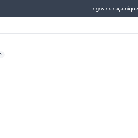
Jogos de caça-níque
 PC • Aplicativos e Software • Tecnoblog
0
Passo
pido
r?
 os Dados
2024
rasil - Flashscore.com.br
das e Relojoar Promoções
Conexão Tocantins - Portal de Notícias
ndroid