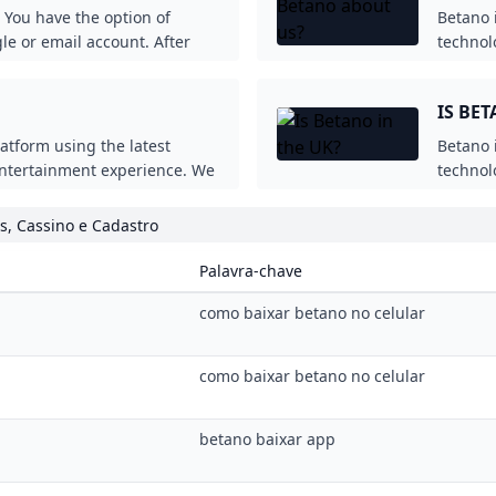
 You have the option of
Betano 
le or email account. After
technol
p-up window will appear where
launche
tion option and complete the
expande
IS BET
atform using the latest
Betano 
 entertainment experience. We
technol
nd since then we have
launche
expande
s, Cassino e Cadastro
Palavra-chave
ar
como baixar betano no celular
n Biết
como baixar betano no celular
betano baixar app