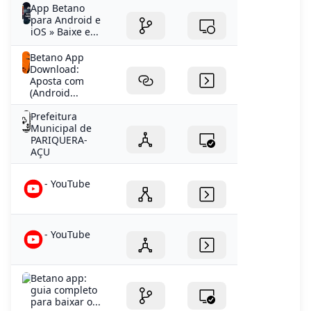
App Betano
para Android e
iOS » Baixe e...
Betano App
Download:
Aposta com
(Android...
Prefeitura
Municipal de
PARIQUERA-
AÇU
- YouTube
- YouTube
Betano app:
guia completo
para baixar o...