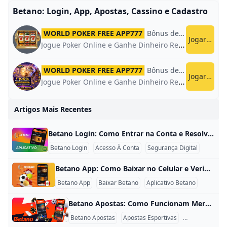
Cadastro
betano app
Como abrir a Betano no celular?
Betano: Login, App, Apostas, Cassino e Cadastro
Prefeitura Municipal de PARIQUERA-AÇU
Where does Betano operate?
Betano Fora do Ar? Guia Rápido para Entender e Resolve
WORLD POKER FREE APP777
Bônus de boas-vindas
Betano app: Saiba como baixar o app e garantir o bônus
Jogar agor
Betano app - Veja como baixar o apk Betano no Android
Jogue Poker Online e Ganhe Dinheiro Real.
🔥 Betano: Cá Cược Thắng Lớn Nhanh Chóng!
Código promocional Betano: aposte com TRVMAX
Como entrar na Betano?
Melhores Apps de Apostas Esportivas em 2024
WORLD POKER FREE APP777
Bônus de boas-vindas
Betano: Cá Cược Thể Thao Siêu Hot 2025!
Jogar agor
Betano App Download APK para Android & Baixar
Jogue Poker Online e Ganhe Dinheiro Real.
Tem como baixar o app da Betano no iPhone?
Pagbet App - Como Baixar e Apostar no Android e iOS
betano apostas
Betano App 2024 - Como Baixar Aplicativo e Apostar pelo 
betano cassino
Tem app da Betano para iPhone?
Artigos Mais Recentes
Betano Có Mặt Ở Đâu? Top 20 Quốc Gia Hot 2026!
How to install Betano app?
Betano App - Como Baixar e Apostar no Android e iOS
- YouTube
Tem app Betano para iOS?
betano app
How to create a Betano account?
Betano Login: Como Entrar na Conta e Resolver Problemas de Acesso Betano Login: Como Entrar na Conta e Resolver Problemas de Acesso O termo Betano login é utilizado por quem deseja acessar uma conta existente, recuperar uma senha ou solucionar falhas na página de entrada. Embora o procedimento seja simples, é importante verificar o endereço acessado antes de informar qualquer dado pessoal. Páginas falsas podem copiar cores, logotipos e elementos visuais de uma marca conhecida. Por isso, a aparência do site não deve ser o único critério utilizado para confirmar a autenticidade da tela de acesso.
betano apostas
Is Betano still working in Nigeria?
Cassino Betano - Bônus até R$1000 FS e Melhores Slots (
How to download games that are not in the Play Store?
Betano Login
Acesso À Conta
Segurança Digital
O que houve com a Betano?
Porque a Betano não está abrindo?
O que está acontecendo com o aplicativo Betano?
Cartola - Escale seu time!
Como Baixar Betano no iPhone
- YouTube
Por que não consigo baixar o aplicativo Betano?
Baixar e jogar Free Fire no PC e Mac (emulador)
Betano App: Como Baixar no Celular e Verificar o Aplicativo Betano App: Como Baixar no Celular e Verificar o Aplicativo O Betano app é procurado por usuários que desejam acessar recursos da plataforma pelo celular. Entretanto, os resultados de busca podem apresentar aplicativos, atalhos para páginas web, arquivos APK e versões destinadas a países diferentes. Antes de baixar, é importante verificar a origem da página, o desenvolvedor informado, as permissões solicitadas e a compatibilidade com o dispositivo. Como baixar Betano no celular Abra uma loja de aplicativos ou página previamente verificada.
Betano Có Mặt Ở Đâu? Top 10 Quốc Gia Hot 2026!
What is the registration number for Betano in Nigeria?
Código promocional Betano atualizado: Use LAVIP em 20
Apostas online e Casino Bónus Leon: Aposta grátis até 2
Betano App
Baixar Betano
Aplicativo Betano
Como faço para baixar o aplicativo Betano no celular?
Betano App 2024 » Como Baixar e Usar? Android ou iPhon
Is Betano in Canada?
Search Result List - MIT Press
Baixar Betano App para Android e iOS 📲 e receber bônu
Betano App: Como Baixar Aplicativo no Android (APK) e i
Tem app da Betano para iOS?
Betano Apostas: Como Funcionam Mercados Cotações e Bilhetes Betano Apostas: Como Funcionam Mercados, Cotações e Bilhetes Betano apostas é uma busca relacionada à área esportiva da plataforma, incluindo mercados pré-jogo, eventos em andamento, cotações e bilhetes simples ou combinados. Antes de confirmar qualquer seleção, é necessário entender o mercado escolhido. Uma aposta não depende apenas da equipe ou do atleta, mas também do período considerado, das regras de liquidação e das condições exibidas no bilhete. O que é um mercado de aposta?
Betano App - Como baixar e melhores recursos para usa
Como instalar o jogo Betano no celular?
Betano Có Sẵn Ở Đâu? Top Quốc Gia 2026!
Tải App Betano Ở Đâu? Hướng Dẫn Tải Betano Android &
How to place bet on Betano on iPhone?
Betano Apostas
Apostas Esportivas
Cotações
Como faço para baixar o aplicativo Betano no celular?