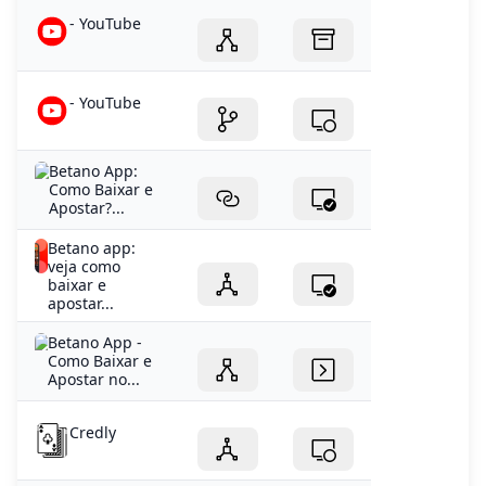
- YouTube
- YouTube
Betano App:
Como Baixar e
Apostar?...
Betano app:
veja como
baixar e
apostar...
Betano App -
Como Baixar e
Apostar no...
Credly