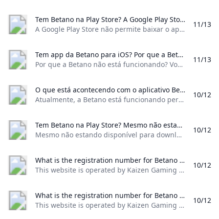
Baixe e rode Betano Apostas Online no PC e Mac (emulador
Porque não consigo entrar na Betano?
Como ativar o Betano?
Tem app da Betano para iOS?
How to install Betano app?
Tem Betano na Play Store? A Google Play Store não permite baixar o app pela loja oficial Android. Por conta disso os usuários devem fazer o download do betano apk diretamente pelo site da operadora. Nesse sentido importa mencionar que é necessário habilitar o dispositivo para receber a instalação de apps a partir de fontes não conhecidas.
Does Play Store have an app?
11/13
Betano: Ứng dụng di động có sẵn cho Android và iOS - Cách 
How to create a Betano account?
A Google Play Store não permite baixar o app pela loja oficial Android. Por conta disso, os usuários devem fazer o download do betano apk diretamente pelo site da operadora. Nesse sentido, importa mencionar que é necessário habilitar o dispositivo para receber a instalação de apps a partir de fontes não conhecidas.
iMyFone Fixppo - Best iOS System Repair & Recovery Sof
Betano app 2024: Descubra como apostar no celular
Does Play Store have an app?
Betano no Celular: Guia Completo para Baixar Depositar 
Como acessar a Betano?
Tem app Betano para iPhone?
Tem app da Betano para iOS? Por que a Betano não está funcionando? Você pode não estar conseguindo acessar a Betano por diversos motivos. Por exemplo as credenciais de usuário utilizadas podem estar incorretas. Além disso a plataforma pode estar fora do ar para fim de manutenção ou devido a uma falha no servidor.
Betano app: guia completo para baixar o aplicativo e apos
11/13
🔥 Betano Không Mở? Fix Ngay 30s!
What is Betano about us?
Por que a Betano não está funcionando? Você pode não estar conseguindo acessar a Betano por diversos motivos. Por exemplo, as credenciais de usuário utilizadas podem estar incorretas. Além disso, a plataforma pode estar fora do ar para fim de manutenção ou devido a uma falha no servidor.
betano apostas
betano cassino
betano app
Como instalar Betano no meu celular?
É CRIME Apostar na Betano? Verdade CHOCANTE!
Search — UK Data Service
O que está acontecendo com o aplicativo Betano? Atualmente a Betano está funcionando perfeitamente nos computadores e smartphones. Em caso de problemas ao acessar a casa de apostas verifique a sua conexão com a internet. Dessa maneira se a Betano estiver fora do ar entre em contato pelo e-mail de suporte para obter ajuda.
How do I login to the Betano app?
10/12
Baixar Betano App para Android e iOS 📲 e receber bônus 
Como baixar a plataforma Betão?
Atualmente, a Betano está funcionando perfeitamente nos computadores e smartphones. Em caso de problemas ao acessar a casa de apostas, verifique a sua conexão com a internet. Dessa maneira, se a Betano estiver fora do ar, entre em contato pelo e-mail de suporte para obter ajuda.
Como Baixar o App Betano: Guia Rápido 2025
O que aconteceu com o site Betano?
Porque não tem Betano na Play Store?
O que aconteceu com o site Betano?
Ganhar dinheiro na Betano
Prefeitura Municipal de Cáceres
Tem Betano na Play Store? Mesmo não estando disponível para download na Play Store é confiável baixar o app diretamente do site da casa de apostas. Afinal a Betano é uma plataforma licenciada para operar no Brasil.Sep 13 2024
Tem Betano para iOS?
10/12
Betano 1UP: vale a pena? Guia rápido e confiável
- YouTube
Mesmo não estando disponível para download na Play Store, é confiável baixar o app diretamente do site da casa de apostas. Afinal, a Betano é uma plataforma licenciada para operar no Brasil.Sep 13, 2024
Where is Play Store download?
Wiktionary the free dictionary
Betano Login: Como Entrar na Conta e Resolver Problemas
- YouTube
Como instalar Betano no meu celular?
🔥 Betano: Sân Chơi Cá Cược Siêu Hot 2026!
What is the registration number for Betano in Nigeria? This website is operated by Kaizen Gaming Nigeria Limited a company established in Nigeria with registration number 2004782 having its registered address at 6TH FLOOR LANDMARK TOWERS 5B WATER CORPORATION ROAD VICTORIA ISLAND ETI-OSA LAGOS STATE.
Is Betano on Playstore?
10/12
Como abrir a Betano no celular?
Betano app 2024: Descubra como apostar no celular
This website is operated by Kaizen Gaming Nigeria Limited, a company established in Nigeria with registration number 2004782, having its registered address at 6TH FLOOR LANDMARK TOWERS, 5B, WATER CORPORATION ROAD, VICTORIA ISLAND, ETI-OSA, LAGOS STATE.
Como instalar o app Betano?
Qual o melhor app da Betano?
Como Baixar o App Betano: Guia Rápido 2025
Betano app: guia completo para baixar o aplicativo e apos
- YouTube
How to download games that are not in the Play Store?
What is the registration number for Betano in Nigeria? This website is operated by Kaizen Gaming Nigeria Limited a company established in Nigeria with registration number 2004782 having its registered address at 6TH FLOOR LANDMARK TOWERS 5B WATER CORPORATION ROAD VICTORIA ISLAND ETI-OSA LAGOS STATE.
10/12
This website is operated by Kaizen Gaming Nigeria Limited, a company established in Nigeria with registration number 2004782, having its registered address at 6TH FLOOR LANDMARK TOWERS, 5B, WATER CORPORATION ROAD, VICTORIA ISLAND, ETI-OSA, LAGOS STATE.