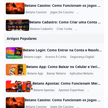
Betano App - Como Baixar Aplicativo Android e iOS (2024)
Betano no Celular: Guia Completo para Baixar Depositar 
Betano Cadastro 2026: Como Criar Sua Conta em 5 Minu
betano app
Como ativar o Betano?
Betano Cassino: Como Funcionam os Jogos e Quais Cuidados Tomar Betano Cassino: Como Funcionam os Jogos e Quais Cuidados Tomar Betano cassino é uma pesquisa utilizada por quem procura informações sobre jogos digitais, mesas, transmissões ao vivo e outras categorias associadas à plataforma. O catálogo pode mudar com o tempo. Por isso, regras, limites e recursos específicos devem ser conferidos diretamente na interface disponível ao usuário. Como funciona um cassino digital? Em um cassino online, o usuário escolhe um jogo, consulta as regras e define uma participação dentro dos limites apresentados.
Does Play Store have an app?
- YouTube
Where is Play Store download?
Betano Cassino
Jogos De Cassino
Jogo Responsável
Como Baixar o App Betano: Guia Rápido 2025
How to place bet on Betano on iPhone?
betano apostas
Betano Cadastro: Como Criar uma Conta e Verificar os Dados Betano Cadastro: Como Criar uma Conta e Verificar os Dados O Betano cadastro é o processo utilizado para criar uma nova conta. Durante essa etapa, o usuário pode precisar informar dados de contato, criar credenciais e concluir verificações solicitadas pela plataforma. As informações devem ser preenchidas pelo próprio titular. Dados incorretos, incompletos ou pertencentes a outra pessoa podem causar problemas posteriores de acesso e verificação. Como iniciar o cadastro Acesse uma página previamente verificada.
Como ser um testador Beta do WhatsApp pelo celular ou P
Volta Redonda joga duas partidas em 24h de novo; veja 
Betano: Qủyến Tải Ứng Dụng Trên Android và iOS – Hư
Hướng dẫn cách kiểm tra ID cược trên Betano đơn giản 
Betano Cadastro
Criar Conta
Verificação De Identida
Cassino Betano - Bônus até R$1000 FS e Melhores Slots (
Como acessar a Betano?
betano apostas
betano cadastro
betano cadastro
Artigos Populares
É CRIME Apostar na Betano? Verdade CHOCANTE!
Qual o melhor app da Betano?
Como acessar Betano?
What is Betano about us?
Beethoven và sự thật về “1up”: Có hay không? Không có 
Porque o app da Betano não está funcionando?
O que está acontecendo com o aplicativo Betano?
- YouTube
Betano App Download: Aposta com (Android App) & (iOS
betano app
Betano é legal no seu país?
Betano Login: Como Entrar na Conta e Resolver Problemas de Acesso Betano Login: Como Entrar na Conta e Resolver Problemas de Acesso O termo Betano login é utilizado por quem deseja acessar uma conta existente, recuperar uma senha ou solucionar falhas na página de entrada. Embora o procedimento seja simples, é importante verificar o endereço acessado antes de informar qualquer dado pessoal. Páginas falsas podem copiar cores, logotipos e elementos visuais de uma marca conhecida. Por isso, a aparência do site não deve ser o único critério utilizado para confirmar a autenticidade da tela de acesso.
Betano Login: Como Entrar na Conta e Resolver Problem
Qual o Máximo que a Betano Paga? Limites por Aposta e
Melhores cassinos online: veja as opções em 2024
Como acessar a Betano?
Qual é o aplicativo oficial da Betano?
Phí Đăng Ký Betano Miễn Phí 100% - Đăng Ký Ngay!
Betano Login
Acesso À Conta
Segurança Digital
Betano Fora do Ar? Guia Rápido para Entender e Resolve
Betano Có Mặt Ở Đâu? Top 20 Quốc Gia Hot 2026!
Betano: Qủyến Tải Ứng Dụng Trên Android và iOS – Hư
Instalar e configurar o Google Play Games Beta no PC -
🔥 Tải Booking Code Betano Siêu Nhanh 5 Giây Thắng Lớ
Betano app: Saiba como baixar o app e garantir o bônus
Betano app: veja como baixar e apostar pelo celular
How to install Betano app?
Betano Casino tem bônus sem depósito?
Betano App 2024 - Como Baixar Aplicativo e Apostar pelo 
Where does Betano operate?
Betano App 2024 » Como Baixar e Usar? Android ou iPhon
Betano App: Como Baixar no Celular e Verificar o Aplicativo Betano App: Como Baixar no Celular e Verificar o Aplicativo O Betano app é procurado por usuários que desejam acessar recursos da plataforma pelo celular. Entretanto, os resultados de busca podem apresentar aplicativos, atalhos para páginas web, arquivos APK e versões destinadas a países diferentes. Antes de baixar, é importante verificar a origem da página, o desenvolvedor informado, as permissões solicitadas e a compatibilidade com o dispositivo. Como baixar Betano no celular Abra uma loja de aplicativos ou página previamente verificada.
- YouTube
Aplicativos de Apostas Esportivas UOL Apostas
Betano App Download for Android & iOS in 2024 (Full Gui
Como faço para acessar a Betano?
- YouTube
Betano App
Baixar Betano
Aplicativo Betano
Why cant I download Betano?
Hướng dẫn cách kiểm tra ID cược trên Betano đơn giản 
- YouTube
Betano App Download: Aposta com (Android App) & (iOS
How do I login to the Betano app?
Tem como baixar o app da Betano no iPhone?
Betano App: Como Baixar e Jogar no Seu Celular
Betano Có Mặt Ở Đâu? Top 10 Quốc Gia Hot 2026!
Betano App – Como Baixar O Aplicativo Da Betano?
Betano Apostas: Como Funcionam Mercados Cotações e Bilhetes Betano Apostas: Como Funcionam Mercados, Cotações e Bilhetes Betano apostas é uma busca relacionada à área esportiva da plataforma, incluindo mercados pré-jogo, eventos em andamento, cotações e bilhetes simples ou combinados. Antes de confirmar qualquer seleção, é necessário entender o mercado escolhido. Uma aposta não depende apenas da equipe ou do atleta, mas também do período considerado, das regras de liquidação e das condições exibidas no bilhete. O que é um mercado de aposta?
Tạo Mã Booking Betano: Bí Quyết Thắng Lớn Nhanh!
Who owns Betano?
iMyFone Fixppo - Best iOS System Repair & Recovery Sof
Como faço para baixar o aplicativo Betano no celular?
Betano Apostas
Apostas Esportivas
Cotações
Betano App - Review e Guia para Baixar o Aplicativo (2024
Betano app: como baixar o aplicativo e apostar pelo celul
What countries is Betano available in?
Qual o melhor app da Betano?
betano apostas
betano cadastro
What is Betano about us?
Betano Cassino: Como Funcionam os Jogos e Quais Cuidados Tomar Betano Cassino: Como Funcionam os Jogos e Quais Cuidados Tomar Betano cassino é uma pesquisa utilizada por quem procura informações sobre jogos digitais, mesas, transmissões ao vivo e outras categorias associadas à plataforma. O catálogo pode mudar com o tempo. Por isso, regras, limites e recursos específicos devem ser conferidos diretamente na interface disponível ao usuário. Como funciona um cassino digital? Em um cassino online, o usuário escolhe um jogo, consulta as regras e define uma participação dentro dos limites apresentados.
betano cadastro
- YouTube
‎Betano - Online Betting on the App Store
Betano ở Canada: Chỉ Dành Cho Người Ontario?
Como instalar o jogo Betano no celular?
Betano Cassino
Jogos De Cassino
Jogo Responsável