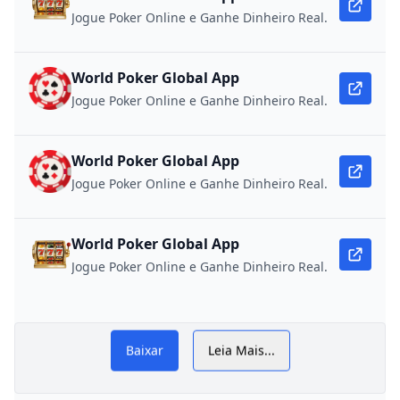
betano apostas
betano cadastro
O que aconteceu com o site Betano?
Where is Play Store download?
🔥 Betano: Sân Chơi Cá Cược Siêu Hot 2026!
Como baixar Betano no meu celular?
Jogue Poker Online e Ganhe Dinheiro Real.
‎Betano - Online Betting on the App Store
- YouTube
- YouTube
What is the registration number for Betano in Nigeria?
Tem app da Betano para iOS?
🔥 Tải Booking Code Betano Siêu Nhanh 5 Giây Thắng 
Credly
Betano App Download: How to Install on Android and 
Tải Betano Siêu Nhanh: App Cá Cược Hot 2026!
Betano Casino App: Ứng dụng di động hàng đầu cho c
- YouTube
Betano App - Review e Guia para Baixar o Aplicativo (2
Betano App - Como Baixar e Apostar no Android e iOS
Tem app da Betano para iOS?
World Poker Global App
betano app
Есть ли Betano в Play Store?
Como Baixar Betano no iPhone AGORA (Sem App Store
Aplicativos de Apostas Esportivas UOL Apostas
Qual é o aplicativo oficial da Betano?
Como Baixar Betano App Rápido 2026
O que houve com a Betano?
Jogue Poker Online e Ganhe Dinheiro Real.
Baixar Betano na Play Store: Guia rápido
Como instalar o jogo Betano no celular?
Phí Đăng Ký Betano Miễn Phí 100% - Đăng Ký Ngay!
Where has Play Store gone?
Betano Futebol: Guia Completo para Apostar no Esporte! 
Hướng dẫn cách kiểm tra ID cược trên Betano đơn giả
Como abrir conta na Betano
Como instalar o app Betano?
Tem app da Betano para iPhone?
Melhores Apps de Apostas Esportivas em 2024
Como abrir a Betano no celular?
Como entrar na Betano?
Código promocional Betano: aposte com TRVMAX
World Poker Global App
Betano app: como baixar o aplicativo e apostar pelo ce
betano cadastro
O que aconteceu com a Betano?
Betano Casino tem bônus sem depósito?
- YouTube
Jogue Poker Online e Ganhe Dinheiro Real.
Veja os 15 melhores sites de apostas esportivas do Br
Tải Betano Android Ngay – Hướng Dẫn 2026 Dễ Nhất
App Betano para iPhone: Baixe Agora em 2026!
🔥 Betano: Cá Cược Thắng Lớn Nhanh Chóng!
Betano Mobile App for iOS & Android - Download and I
Betano App Download for Android & iOS in 2024 (Full G
Código promocional Betano: aposte com TRVMAX
EA Sports FC Mobile Beta para Android - Baixe o APK
Betano App: Baixe AGORA e Ganhe R$500!
Is Betano available on Android?
Betano App: Como Baixar Aplicativo no Android (APK) e
Does Betano have an app?
World Poker Global App
Qual é o app oficial da Betano?
Brasileirão Betano 2024 ao vivo resultados Futebol Brasil
Jogue Poker Online e Ganhe Dinheiro Real.
Betano App: Como Baixar e Jogar no Seu Celular
Betano App Aplicativo de Apostas Esportivas Para Andro
Como Baixar Betano no iPhone
Who owns Betano?
Betano Cassino: Como Funcionam os Jogos e Quais Cuid
Betano: Login, App,
betano apostas
Betano: Cá Cược Thể Thao Siêu Hot 2025!
Baixar
Leia Mais...
Melhores Apps de Apostas Esportivas em 2024
- YouTube
Apostas, Cassino e
Tỷ Lệ Payout Betano Casino: RTP Cao Nhất 2026 Bạn Cần 
O que aconteceu com o site Betano?
Tem app da Betano para iOS?