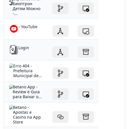
Биоптрон
Детям Можно
-...
- YouTube
Login
Erro 404 -
Prefeitura
Municipal de...
Betano App -
Review e Guia
para Baixar o...
‎Betano -
Apostas e
Casino na App
Store