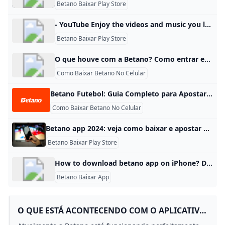
Betano Vale a Pena? Guia Prático para Apontar Vendas 
Is Betano in Canada?
Search UK HealthCare
Betano Baixar Play Store
Zepter.com.ru: Миксер Цептер Насадки - Цептер Адрес
Como Baixar App Betano Rápido 2026
- YouTube
betano app
- YouTube Enjoy the videos and music you love, upload original content, and share it all with friends, family, and the world on YouTube.
O que aconteceu com o site Betano?
Search Result List - MIT Press
Betano App - Review e Guia para Baixar o Aplicativo (2024
Download Play Store Domin? Pandhuan Lengkap 2026
Betano Baixar Play Store
Betano: Entrar com Google — Guia Rápido e Seguro
Betano: Marca de Apostas Esportivas e Cassino Online Lí
Verificação de Acesso
Betano app 2024: Descubra como apostar no celular
Beethoven và sự thật về “1up”: Có hay không? Không có 
Baixar e jogar Free Fire no PC e Mac (emulador)
Betano Bonus: Guia Simples para Ganhar e Usar Promoç
betano app
- YouTube
O que houve com a Betano? Como entrar em contato com o atendimento ao cliente da plataforma. O chat ao vivo é a opção mais rápida e prática de entrar em contato com a Betano. Afinal, você receberá em questão de minutos o suporte de um(a) atendente em português.
Tải App Betano Ở Đâu? Hướng Dẫn Tải Betano Android &
Betano App 2024 - Como Baixar Aplicativo e Apostar pelo 
Login
Betano Apostas: Como Funcionam Mercados Cotações e 
Betano App: saiba como usar o aplicativo de apostas Goa
Como Baixar Betano No Celular
Betano Login: Como Entrar na Conta e Resolver Problem
Como faço para baixar Betano no celular?
Por que não consigo baixar o aplicativo Betano?
Betano Casino App: Ứng dụng di động hàng đầu cho cược
Is Betano available in Nigeria?
Como Criar Conta Betano: Guia Completo 2026 + Bônus d
betano login
Betano App Existe?
What is Betano about us?
Betano Futebol: Guia Completo para Apostar no Esporte! - Netflu Veja como funcionam as apostas Betano em futebol. Confira dicas, estrategias de mercados e aprenda a apostar com bonus! Explorar o futebol na Betano está entre as principais formas de apostar no país. Presente no Brasil desde 2018, a Betano se destacou por causa das suas muitas vantagens. Mesmo assim, ainda há quem tem dúvidas sobre como apostar no esporte. Com o lema de apostar no que você acredita, dá para fazer apostas em futebol na Betano e outras modalidades.
Phí Đăng Ký Bitano – Cập Nhật Mới Nhất Ưu Đãi Hấp Dẫn
Betano: Marca de Apostas Esportivas e Cassino Online Lí
Como acessar Betano?
Como criar conta Betano
Como Baixar Betano No Celular
Betano está fora do ar?
Tải Betano Siêu Nhanh: App Cá Cược Hot 2026!
Betano Apostas: Como Funcionam Mercados Cotações e 
betano login
Betano App: Como Baixar e Jogar no Seu Celular
Search — UK Data Service
Porque não tem Betano na Play Store?
Betano app 2024: veja como baixar e apostar pelo celular Se está procurando como apostar pelo celular, vale conferir o Betano app e suas principais características. Veja neste artigo tudo sobre o aplicativo Conheça o Betano app e saiba também como usar o código promocional Betano BETMETRO para ter acesso a uma oferta Bruno Bataglin 15/10/2024 05:00, atualizado 15/10/2024 15:41 Para começo de conversa, vamos mostrar como baixar o aplicativo Betano. Assim, com o Betano app, você poderá apostar na plataforma com toda a facilidade.
Is Betano in Canada?
What is Betano about us?
Tải Betano Android Ngay – Hướng Dẫn 2026 Dễ Nhất
Betano app: veja como apostar com bônus pelo celular
Betano Baixar Play Store
Betano: Entrar com Google — Guia Rápido e Seguro
Betano app 2024: Descubra como apostar no celular
Betano App: como apostar no Betano APK e se divertir!
betano login
betano apostas
Betano App - Como Baixar e Apostar no Android e iOS
Como baixar a plataforma Betão?
Porque o app da Betano não está funcionando?
How to download betano app on iPhone? Does Betano have a dedicated app for Android in Nigeria? Yes! Betano has a dedicated app for Android bettors in Nigeria, and it can be downloaded through the Google Play Store.
Betano app: Jogue e aposte pelo celular com bônus
‎Betano - Online Betting on the App Store
Como ser um testador Beta do WhatsApp pelo celular ou P
How to create a Betano account?
Betano App - Como Baixar e Apostar no Android e iOS
Porque a Betano não está abrindo?
Betano Baixar App
Where has Play Store gone?
Porque não tem Betano na Play Store?
Betano App - Como Baixar Aplicativo Android e iOS (2024)
betano cadastro
iMyFone Fixppo - Best iOS System Repair & Recovery Sof
betano apostas
betano cassino
Qual o melhor app da Betano?
Betano Bonus: Guia Simples para Ganhar e Usar Promoç
Betano App Download: Aposta com (Android App) & (iOS
Betano App: como apostar no Betano APK e se divertir!
Tải Betano Siêu Nhanh: App Cá Cược Hot 2026!
Betano Cassino: Como Funcionam os Jogos e Quais Cuid
Betano ở Canada: Chỉ Dành Cho Người Ontario?
Qual o Máximo que a Betano Paga? Limites por Aposta e
- YouTube
O que aconteceu com a Betano?
O QUE ESTÁ ACONTECENDO COM O APLICATIVO
Betano App Aplicativo de Apostas Esportivas Para Andro
Betano Cassino: Como Funcionam os Jogos e Quais Cuid
Como acessar Betano?
Aplicativos de Apostas Esportivas UOL Apostas
Como acessar Betano?
iMyFone Fixppo - Best iOS System Repair & Recovery Sof
betano apostas
BETANO?
Betano App Baixar: Android .apk e Versão Móvel iOS (2024