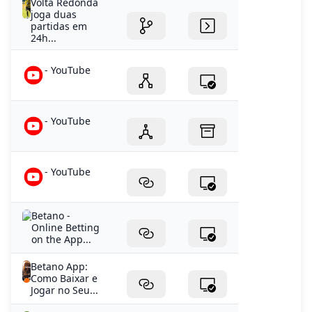
Volta Redonda
joga duas
partidas em
24h...
- YouTube
- YouTube
- YouTube
‎Betano -
Online Betting
on the App...
Betano App:
Como Baixar e
Jogar no Seu...