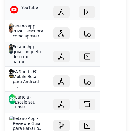
- YouTube
Betano app
2024: Descubra
como apostar...
Betano App:
guia completo
de como
baixar...
EA Sports FC
Mobile Beta
para Android
-...
Cartola -
Escale seu
time!
Betano App -
Review e Guia
para Baixar o...