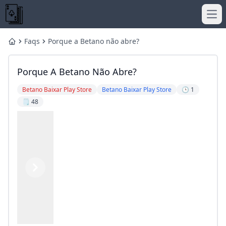
Ope
Faqs
Porque a Betano não abre?
Home
betano cassino
betano login
Porque A Betano Não Abre?
Betano App iOS: Tem ou Não? Baixe Agora!
Betano App: Como Baixar Aplicativo no Android (APK) e iOS
- YouTube
Tem app da Betano para iOS?
Betano Baixar Play Store
Betano Baixar Play Store
🕒 1
Porque não tem Betano na Play Store?
- YouTube
🗒️ 48
Como faço para baixar o aplicativo Betano no celular?
Ganhar Dinheiro na Betano: Dicas Infalíveis pra Lucrar Hoje
betano apostas
Como instalar o app Betano?
How do I register on Betano?
Tem Betano na Play Store?
Betano Casino App: Ứng dụng di động hàng đầu cho cược t
Tem Betano para iOS?
Como Baixar Betano no iPhone AGORA (Sem App Store
Volta Redonda joga duas partidas em 24h de novo; veja od
Segurobet Guia completo sobre a plataforma de apostas 
Melhores cassinos online: veja as opções em 2024
Betano está fora do ar?
Betano Brasil em 2024 - Review do Site e até R$1.000 de Bô
Baixar Betano App para Android e iOS 📲 e receber b
O que aconteceu com a Betano?
- YouTube
Previous
Next
Is Betano available in Nigeria?
Tem Betano no Play Store?
Como abrir conta na Betano
É seguro baixar o app da Betano?
betano cadastro
betano cadastro
- YouTube
Prefeitura Municipal de PARIQUERA-AÇU
Betano trên điện thoại không hoạt động? 7 mẹo nhanh kh
Tỷ Lệ Payout Betano Casino: RTP Cao Nhất 2026 Bạn Cầ
🔻 Betano Canada ĐÃ CHẾT? Sự Thật 2026!
Betano App: Como Baixar e Apostar? Análise do Aplicativo